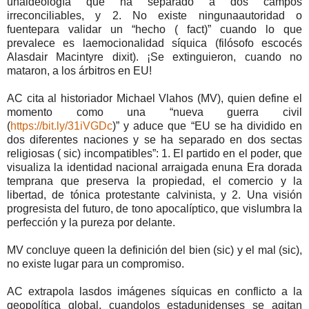
unaideología que ha separado a dos campos
irreconciliables, y 2. No existe ningunaautoridad o
fuentepara validar un “hecho ( fact)” cuando lo que
prevalece es laemocionalidad síquica (filósofo escocés
Alasdair Macintyre dixit). ¡Se extinguieron, cuando no
mataron, a los árbitros en EU!
AC cita al historiador Michael Vlahos (MV), quien define el
momento como una “nueva guerra civil
(
https://bit.ly/31iVGDc
)” y aduce que “EU se ha dividido en
dos diferentes naciones y se ha separado en dos sectas
religiosas ( sic) incompatibles”: 1. El partido en el poder, que
visualiza la identidad nacional arraigada enuna Era dorada
temprana que preserva la propiedad, el comercio y la
libertad, de tónica protestante calvinista, y 2. Una visión
progresista del futuro, de tono apocalíptico, que vislumbra la
perfección y la pureza por delante.
MV concluye queen la definición del bien (sic) y el mal (sic),
no existe lugar para un compromiso.
AC extrapola lasdos imágenes síquicas en conflicto a la
geopolítica global, cuandolos estadunidenses se agitan