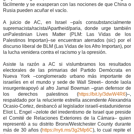
fácilmente y se exasperan con las nociones de que China o
Rusia pueden acuñar el vacío.
A juicio de AC, en Israel –país consubstancialmente
supremacista/racista/Apartheid/paria, donde urge también
unPalestinian Lives Matter (PLM: Las Vidas de los
Palestinos Importan)–se encuentran aterrados (sic) por el
discurso liberal de BLM (Las Vidas de los Afro Importan), por
la lucha venidera contra el racismo y la opresión.
Asiste la razón a AC si vislumbramos los resultados
electorales de las primarias del Partido Demócrata en
Nueva York –conglomerado urbano más importante de
israelíes en el mundo y sede de Wall Street– donde laola
insurgenteapoyó al afro Jamal Bowman –gran defensor de
los derechos palestinos (
https://bit.ly/3dwW4R6
)–,
respaldado por la reluciente estrella ascendente Alexandria
Ocasio-Cortez, desbancó al legislador israelí-estadunidense
Eliot L. Engel –zelote del irredentismo de Israel que preside
el Comité de Relaciones Exteriores de la Cámara– quien
representó a su distrito Bronx/Westchester County durante
más de 30 años (
https://nyti.ms/3g2Mp6C
), lo cual repite el