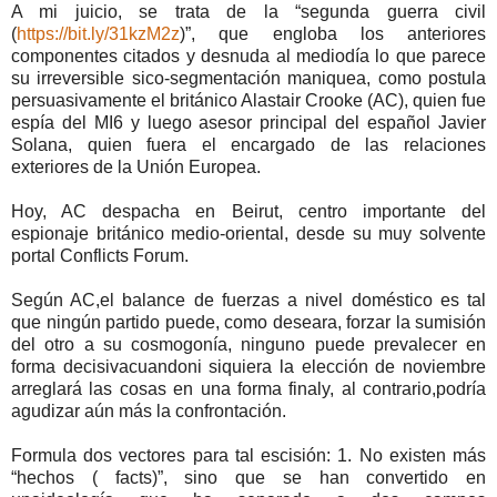
A mi juicio, se trata de la “segunda guerra civil
(
https://bit.ly/31kzM2z
)”, que engloba los anteriores
componentes citados y desnuda al mediodía lo que parece
su irreversible sico-segmentación maniquea, como postula
persuasivamente el británico Alastair Crooke (AC), quien fue
espía del MI6 y luego asesor principal del español Javier
Solana, quien fuera el encargado de las relaciones
exteriores de la Unión Europea.
Hoy, AC despacha en Beirut, centro importante del
espionaje británico medio-oriental, desde su muy solvente
portal Conflicts Forum.
Según AC,el balance de fuerzas a nivel doméstico es tal
que ningún partido puede, como deseara, forzar la sumisión
del otro a su cosmogonía, ninguno puede prevalecer en
forma decisivacuandoni siquiera la elección de noviembre
arreglará las cosas en una forma finaly, al contrario,podría
agudizar aún más la confrontación.
Formula dos vectores para tal escisión: 1. No existen más
“hechos ( facts)”, sino que se han convertido en