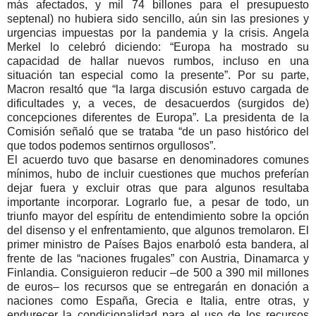
más afectados, y mil 74 billones para el presupuesto
septenal) no hubiera sido sencillo, aún sin las presiones y
urgencias impuestas por la pandemia y la crisis. Angela
Merkel lo celebró diciendo:
Europa ha mostrado su
capacidad de hallar nuevos rumbos, incluso en una
situación tan especial como la presente
. Por su parte,
Macron resaltó que
la larga discusión estuvo cargada de
dificultades y, a veces, de desacuerdos (surgidos de)
concepciones diferentes de Europa
. La presidenta de la
Comisión señaló que se trataba
de un paso histórico del
que todos podemos sentirnos orgullosos
.
El acuerdo tuvo que basarse en denominadores comunes
mínimos, hubo de incluir cuestiones que muchos preferían
dejar fuera y excluir otras que para algunos resultaba
importante incorporar. Lograrlo fue, a pesar de todo, un
triunfo mayor del espíritu de entendimiento sobre la opción
del disenso y el enfrentamiento, que algunos tremolaron. El
primer ministro de Países Bajos enarboló esta bandera, al
frente de las
naciones frugales
con Austria, Dinamarca y
Finlandia. Consiguieron reducir –de 500 a 390 mil millones
de euros– los recursos que se entregarán en donación a
naciones como España, Grecia e Italia, entre otras, y
endurecer la condicionalidad para el uso de los recursos