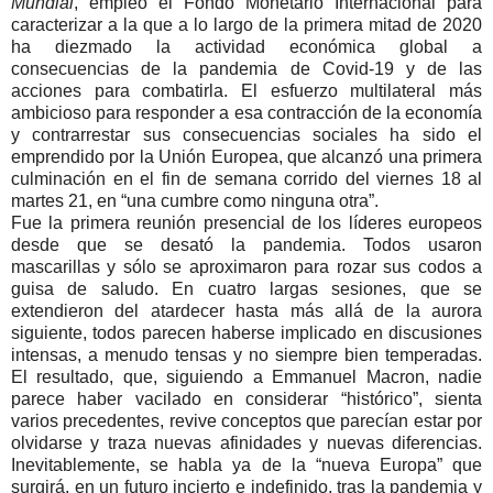
Mundial
, empleó el Fondo Monetario Internacional para
caracterizar a la que a lo largo de la primera mitad de 2020
ha diezmado la actividad económica global a
consecuencias de la pandemia de Covid-19 y de las
acciones para combatirla. El esfuerzo multilateral más
ambicioso para responder a esa contracción de la economía
y contrarrestar sus consecuencias sociales ha sido el
emprendido por la Unión Europea, que alcanzó una primera
culminación en el fin de semana corrido del viernes 18 al
martes 21, en
una cumbre como ninguna otra
.
Fue la primera reunión presencial de los líderes europeos
desde que se desató la pandemia. Todos usaron
mascarillas y sólo se aproximaron para rozar sus codos a
guisa de saludo. En cuatro largas sesiones, que se
extendieron del atardecer hasta más allá de la aurora
siguiente, todos parecen haberse implicado en discusiones
intensas, a menudo tensas y no siempre bien temperadas.
El resultado, que, siguiendo a Emmanuel Macron, nadie
parece haber vacilado en considerar
histórico
, sienta
varios precedentes, revive conceptos que parecían estar por
olvidarse y traza nuevas afinidades y nuevas diferencias.
Inevitablemente, se habla ya de la
nueva Europa
que
surgirá, en un futuro incierto e indefinido, tras la pandemia y