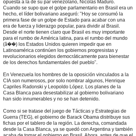
opuesta a la de su par venezolano, Nicolás Maduro.
Cuando se supo que el golpe parlamentario en Brasil era un
hecho, el líder bolivariano aseguró: "Hoy se consumó la
primera fase de un golpe de Estado para acabar con una
era de fuerza y liderazgo popular, para dividir al Brasil.
Desde el norte tienen claro que Brasil es muy importante
para el rumbo de América latina, para el rumbo del mundo
(â��) los Estados Unidos quieren impedir que en
Latinoamérica continúen los gobiernos progresistas y
revolucionarios elegidos democráticamente para bienestar
de los derechos fundamentales del pueblo".
En Venezuela los hombres de la oposición vinculados a la
CIA son numerosos, por solo nombrar algunos, Henrique
Capriles Radonski y Leopoldo López. Los planes de la
Casa Blanca para desestabilizar al gobierno bolivariano
han sido innumerables y no se han detenido.
Como si se tratase del juego de Tácticas y Estrategias de
Guerra (TEG), el gobierno de Barack Obama distribuye sus
fichas por el tablero de la región. La derecha, comandada
desde la Casa Blanca, ya se quedó con Argentina y también
acaba de tomar el gobierno en Brasil. Ahora, antes de que el