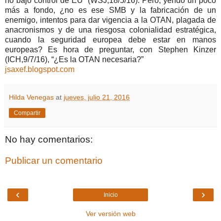
no bajo control de EU” (WSJ,18/5/16). Pero, yendo un poco
más a fondo, ¿no es ese SMB y la fabricación de un
enemigo, intentos para dar vigencia a la OTAN, plagada de
anacronismos y de una riesgosa colonialidad estratégica,
cuando la seguridad europea debe estar en manos
europeas? Es hora de preguntar, con Stephen Kinzer
(ICH,9/7/16),
¿Es la OTAN necesaria?
jsaxef.blogspot.com
Hilda Venegas
at
jueves, julio 21, 2016
Compartir
No hay comentarios:
Publicar un comentario
‹
›
Inicio
Ver versión web