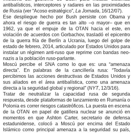
antibalísticos, interceptores y radares en las proximidades
de Rusia (ver
Acoso estratégico
,
La Jornada
, 16/12/07).
Ese despliegue hecho por Bush persiste con Obama y
ahora el riesgo de guerra es tan alto –o mayor– que en
1962, ya que el empuje de la OTAN hacia el este, en
violación de acuerdos con Gorbachov, trasladó el epicentro
de la guerra fría de Berlín a Ucrania, luego del golpe de
estado de febrero, 2014, articulado por Estados Unidos para
instalar un régimen anti-ruso que reprime con bandas neo-
nazis a la población ruso-parlante.
Moscú percibe el SNA como lo que es: una
amenaza
directa
. En palabras de la cancillería rusa:
Todavía
percibimos las acciones destructivas de Estados Unidos y
sus aliados en el área antibalística, como una amenaza
directa a la seguridad global y regional
(
NYT
, 12/3/16).
Tratar de neutralizar la capacidad rusa de segunda
respuesta, desde plataformas de lanzamiento en Rumanía o
Polonia es correr riesgos catastróficos. La puesta en escena
de la OTAN en papel de gatillera nuclear se anunció en
momentos en que Ashton Carter, secretario de defensa
estadunidense, colocó a Moscú por encima del Estado
Islámico como principal amenaza a la seguridad su país,