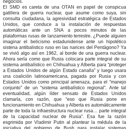
negocios.
El SMD es careta de una OTAN en papel de conspicua
gatillera de guerra nuclear, que asume como suya, sin
consulta ciudadana, la agresividad estratégica de Estados
Unidos, que conduce a la instalación de respuestas
automáticas ante un SNA a pocos minutos de las
plataformas rusas de lanzamiento terrestre. ¿Puede alguien
imaginar el belicismo estadunidense ante un hipotético
sistena antibalistico ruso en las narices del Pentágono? Ya
se vivió algo así en 1962, al borde de una guerra nuclear.
Ahora sería como que Rusia colocara parte integral de su
sistema antibalístico en Chihuahua y Alberta para
proteger
a Estados Unidos de algún Estado canalla
y luego usara
una coalición latinoamericana, pagada por Rusia y con
Estados Unidos como principal amenaza, para el
manejo
conjunto
de un
sistema antibalístico regional
. Ante tal
eventualidad, algún líder sensato de Estados Unidos
clamaría, con razón, que “eso que Rusia pone en
funcionamiento en Chihuahua y Alberta es automáticamente
parte de toda la infraestructura nuclear rusa… parte integral
de la capacidad nuclear de Rusia”. Esa fue la razón
esgrimida por Vladimir Putin al plantear la médula de la
iniciativa del gobierno de Bush para instalar sistemas